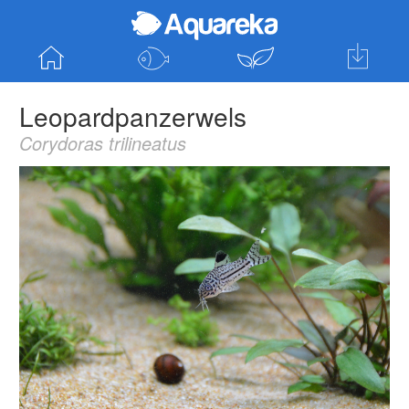
Startseite
Fische entdecken
Pflanzen entde
Hol dir die
Leopardpanzerwels
App für Android
Corydoras trilineatus