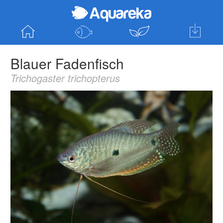
Startseite
Fische entdecken
Pflanzen entde
Hol dir die
Blauer Fadenfisch
App für Android
Trichogaster trichopterus