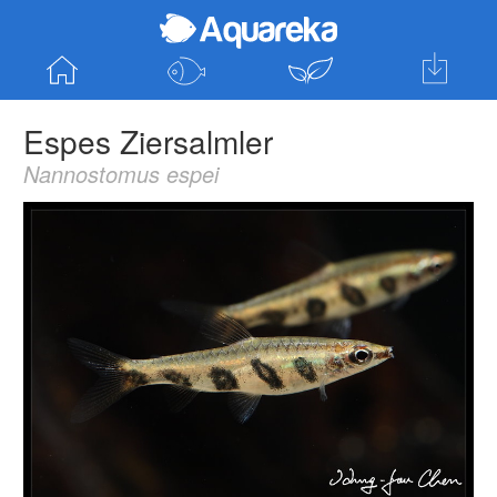
Startseite
Fische entdecken
Pflanzen entde
Hol dir die
Espes Ziersalmler
App für Android
Nannostomus espei